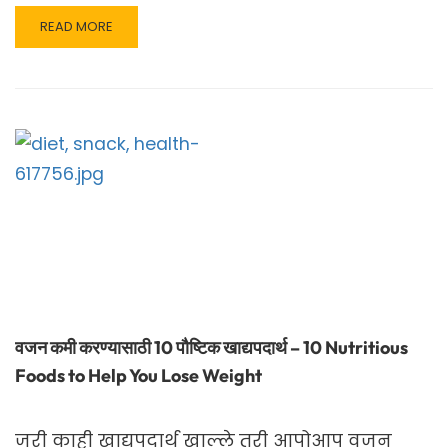
READ
READ MORE
MORE
ABOUT
सकाळी
नियमित
चालण्याचे
10
फायदे-
(
10
BENEFITS
OF
WALKING
IN
MARATHI
)
वजन कमी करण्यासाठी 10 पौष्टिक खाद्यपदार्थ – 10 Nutritious
Foods to Help You Lose Weight
जरी काही खाद्यपदार्थ खाल्ले तरी आपोआप वजन