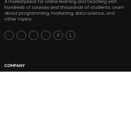
A marketplace for online learning and teaching with
hundreds of courses and thousands of students. Learn
about programming, marketing, data science, and
other topics.
F
L
COMPANY
About Us
Blog
Contact
LINKS