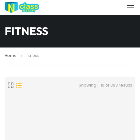
FITNESS
Home
fitness
Showing 1-10 of 393 results